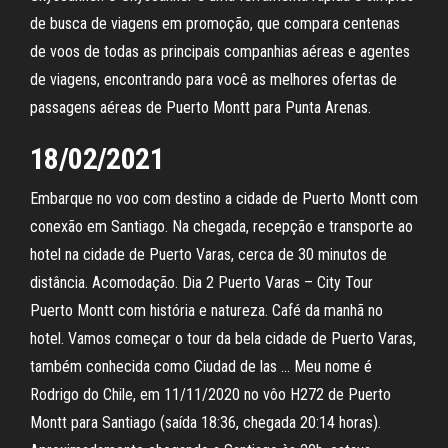
de busca de viagens em promoção, que compara centenas
de voos de todas as principais companhias aéreas e agentes
de viagens, encontrando para você as melhores ofertas de
passagens aéreas de Puerto Montt para Punta Arenas.
18/02/2021
Embarque no voo com destino a cidade de Puerto Montt com
conexão em Santiago. Na chegada, recepção e transporte ao
hotel na cidade de Puerto Varas, cerca de 30 minutos de
distância. Acomodação. Dia 2 Puerto Varas – City Tour
Puerto Montt com história e natureza. Café da manhã no
hotel. Vamos começar o tour da bela cidade de Puerto Varas,
também conhecida como Ciudad de las … Meu nome é
Rodrigo do Chile, em 11/11/2020 no vôo H272 de Puerto
Montt para Santiago (saída 18:36, chegada 20:14 horas).