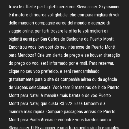
trova le offerte per biglietti aerei con Skyscanner. Skyscanner
è il motore di ricerca voli globale, che compara migliaia di voli
delle maggiori compagnie aeree del mondo e agenzie di
viaggio online, per farti trovare le offerte voli migliori e i
biglietti aerei per San Carlos de Bariloche da Puerto Montt.
Encontrou voos low cost do seu interesse de Puerto Montt
para Mendoza? Crie um alerta de preço e se houver alteração
do preço do voo, será informado por e-mail. Para reservar,
clique no seu voo preferido, e será reencaminhado
gratuitamente para o site da companhia aérea ou da agência
de viagens selecionada. Você tem 8 maneiras de ir de Puerto
Montt para Natal. A maneira mais barata é de voo Puerto
Montt para Natal, que custa R$ 972. Essa também é a
maneira mais rápida. Compare passagens aéreas de Puerto
Montt para Punta Arenas e encontre voos baratos com o
Skyscanner. O Skyscanner é uma ferramenta rápida e simples