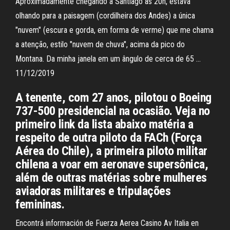
Aproximadamente chegando a Santiago às 20h, estava
olhando para a paisagem (cordilheira dos Andes) a única
"nuvem" (escura e gorda, em forma de verme) que me chama
a atenção, estilo "nuvem de chuva", acima da pico do
Montana. Da minha janela em um ângulo de cerca de 65 …
11/12/2019
A tenente, com 27 anos, pilotou o Boeing
737-500 presidencial na ocasião. Veja no
primeiro link da lista abaixo matéria a
respeito de outra piloto da FACh (Força
Aérea do Chile), a primeira piloto militar
chilena a voar em aeronave supersônica,
além de outras matérias sobre mulheres
aviadoras militares e tripulações
femininas.
Encontrá información de Fuerza Aerea Casino Av Italia en