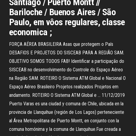
Santiago / Puerto Montt //
Bariloche / Buenos Aires / São
Paulo, em vôos regulares, classe
economica ;
FORÇA AÉREA BRASILEIRA Asas que protegem o País
DESAFIOS E PROJETOS DO SISCEAB PARA A REGIÃO SAM.
OBJETIVO SOMOS TODOS FAB! Identificar a participação do
SISCEAB no desenvolvimento do Controle do Espaço Aéreo
na Região SAM. ROTEIRO O Sistema ATM Global e Nacional O
Espaço Aéreo Brasileiro Projetos realizados Projetos em
andamento. ROTEIRO O Sistema ATM Global e … 11/12/2019
Puerto Varas es una ciudad y comuna de Chile, ubicada en la
provincia de Llanquihue (región de Los Lagos) perteneciente
al Área Metropolitana de Puerto Montt, en conjunto con la
comuna homónima y la comuna de Llanquihue.Fue creada a